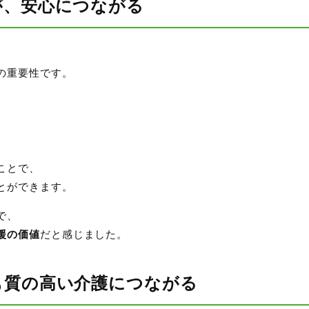
が、安心につながる
、
の重要性です。
ことで、
とができます。
で、
援の価値
だと感じました。
も質の高い介護につながる