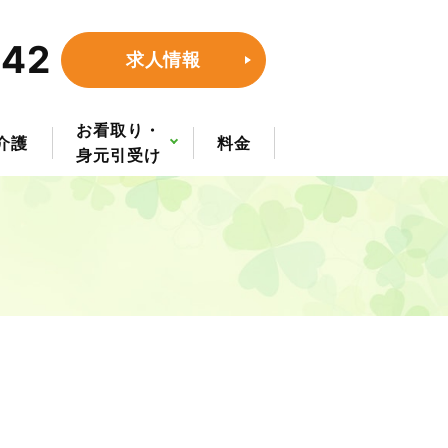
642
求人情報
お看取り・
介護
料金
身元引受け